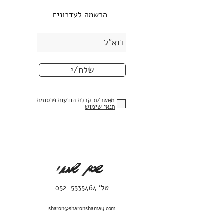
ואם יש צורך לעגן עם דבק פלסטלינה
בתחתית הצבר.
הרשמה לעדכונים
• כל צבר מגיע חתום בצד הפנימי, ניתן
לחתום גם בצד החיצוני לפי בקשה מראש
במעמד ההזמנה.
• סט פסלי הצבר מגיע עם תעודת מקוריות.
• הפסלים מגיעים עם דבק פלסטלינה
שלח/י
לעיגון.
מאשר/ת קבלת הודעות פרסומת
תנאי שימוש
טל'
052-5335464
sharon@sharonshamay.com