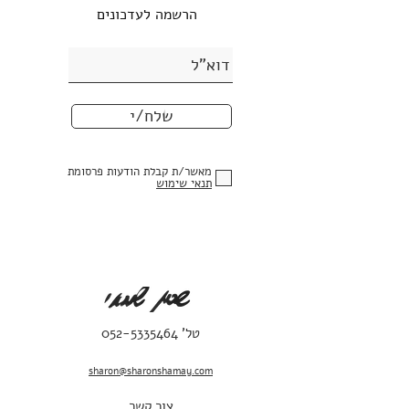
הרשמה לעדכונים
שלח/י
מאשר/ת קבלת הודעות פרסומת
תנאי שימוש
טל'
052-5335464
sharon@sharonshamay.com
צור קשר