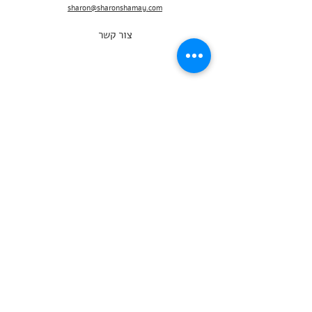
sharon@sharonshamay.com
צור קשר
שאלות נפוצות
מדיניות משלוחים
מדיניות ביטולים
תנאי שימוש
מדיניות פרטיות
בית
קולקציות עבודות